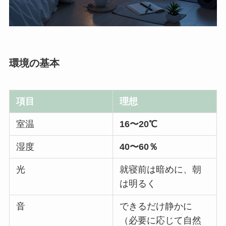
環境の基本
項目
理想
室温
16〜20℃
湿度
40〜60％
光
就寝前は暗めに、朝
は明るく
音
できるだけ静かに
（必要に応じて自然